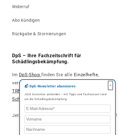
Widerruf
Abo kündigen
Rückgabe & Stornierungen
DpS – Ihre Fachzeitschrift für
Schädlingsbekämpfung.
Im
DpS-Shop
finden Sie alle
Einzelhefte
,
verschiedene Abo-Modelle sowie das Fachbuch
×
📬 DpS-Newsletter abonnieren
TRNS – Technische Regeln & Normen der
Jetzt kostenlos anmelden – mit Tipps und Fachwissen rund
Schädlingsbekämpfung
.
um die Schädlingsbekämpfung.
Jetzt bestellen und praxisnah informiert bleiben!