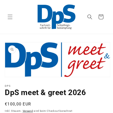
Direkt
zum
Inhalt
Warenkorb
oduktinformationen
ringen
Medien
1
in
DPS
Modal
DpS meet & greet 2026
öffnen
Normaler
€100,00 EUR
Preis
Inkl. Steuern.
Versand
wird beim Checkout berechnet