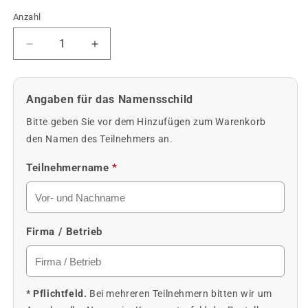
Anzahl
Anzahl
Verringere
Erhöhe
die
die
Menge
Menge
für
für
Angaben für das Namensschild
DpS
DpS
meet
meet
Bitte geben Sie vor dem Hinzufügen zum Warenkorb
&amp;
&amp;
den Namen des Teilnehmers an.
greet
greet
2026
2026
Teilnehmername
*
Firma / Betrieb
* Pflichtfeld.
Bei mehreren Teilnehmern bitten wir um